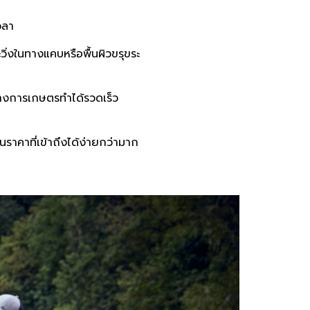
วลา
ิ่งในทางแคบหรือพื้นผิวขรุขระ
างการเกษตรทำได้รวดเร็ว
าคาที่เข้าถึงได้ง่ายกว่ามาก