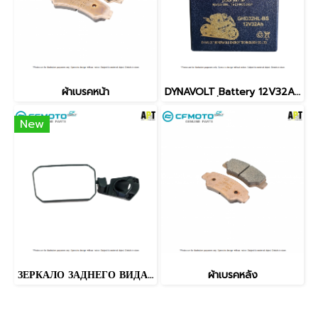
ผ้าเบรคหน้า
DYNAVOLT ฺBattery 12V32AH
New
ЗЕРКАЛО ЗАДНЕГО ВИДА В СБОРЕ. Левый
ผ้าเบรคหลัง