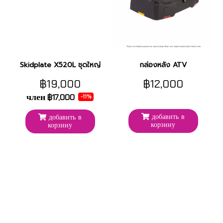
Skidplate X520L ชุดใหญ่
กล่องหลัง ATV
฿19,000
฿12,000
член
฿17,000
-11%
добавить в
добавить в
корзину
корзину