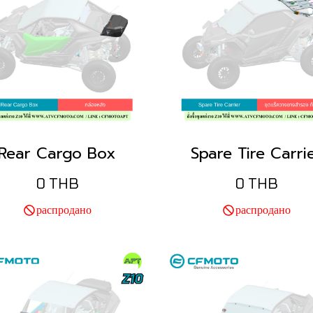
Rear Cargo Box
Spare Tire Carri
0 THB
0 THB
распродано
распродано