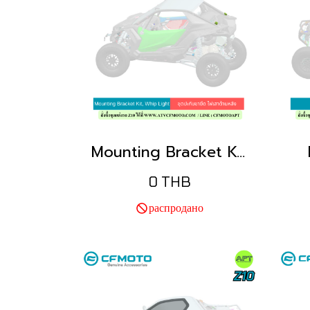
Mounting Bracket Kit, Whip Light
0 THB
распродано