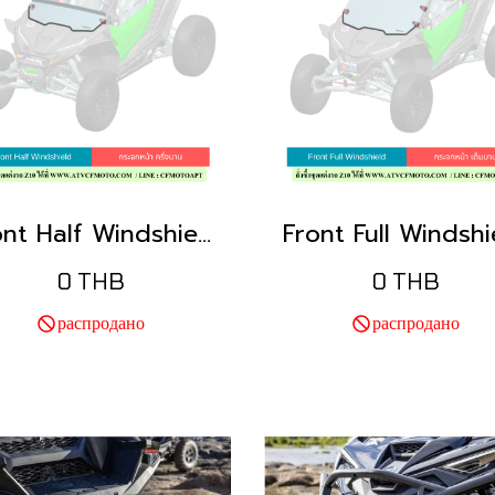
Front Half Windshield
Front Full Windshi
0 THB
0 THB
распродано
распродано