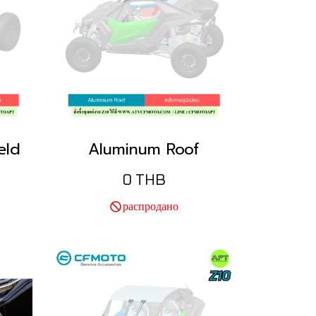
eld
Aluminum Roof
0 THB
распродано