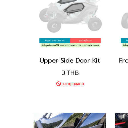
Upper Side Door Kit
0 THB
распродано