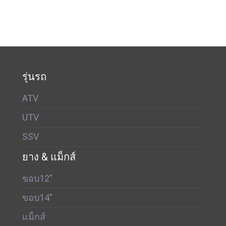
รุ่นรถ
ATV
UTV
SSV
ยาง & แม็กส์
ขอบ12"
ขอบ14"
แม็กส์