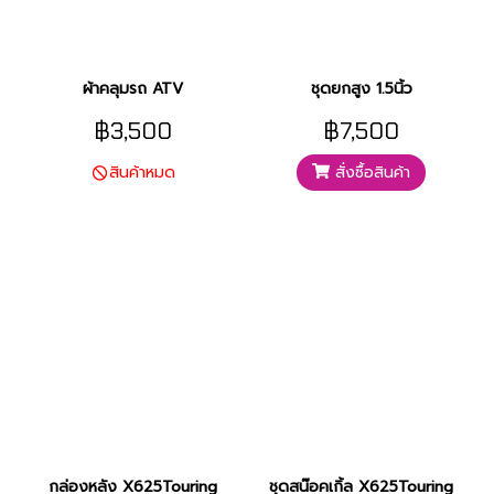
ผ้าคลุมรถ ATV
ชุดยกสูง 1.5นิ้ว
฿3,500
฿7,500
สั่งซื้อสินค้า
สินค้าหมด
กล่องหลัง X625Touring
ชุดสน๊อคเกิ้ล X625Touring